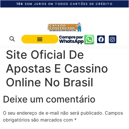
10X
SEM JUROS EM TODOS CARTÕES DE CRÉDITO
POLÍTICA DE PAGAMENTO
Site Oficial De
Apostas E Cassino
Online No Brasil
Deixe um comentário
O seu endereço de e-mail não será publicado.
Campos
obrigatórios são marcados com
*