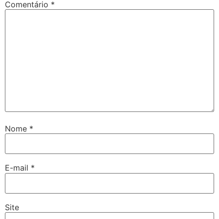
Comentário
*
Nome
*
E-mail
*
Site