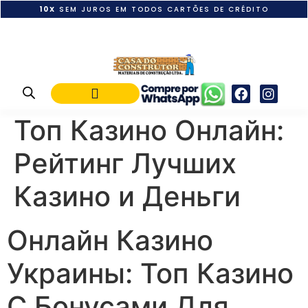
10X
SEM JUROS EM TODOS CARTÕES DE CRÉDITO
POLÍTICA DE PAGAMENTO
Топ Казино Онлайн:
Рейтинг Лучших
Казино и Деньги
Онлайн Казино
Украины: Топ Казино
С Бонусами Для