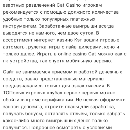
азартных развлечений Cat Casino игрокам
рекомендуется с помощью должного количества
удобных только популярных платежных
инструментам. Заработанные выигрыши всегда
выводятся не намного, чем двое суток. В
ассортимент интернет казино Кэт вошли игровые
автоматы, рулетка, игры с лайв-дилерами, кено и
только далее. Играть в online casino Cat можно как с
пк-устройства, так спустя мобильную версию.
Сайт не занимаемся приемом и работой денежных
средств, равно представленные материалы
предназначались только для ознакомления. В
ТОПовых игровых клубах первое первых можно
обойтись кроме верификации. Не нельзя оформлять
заносы депозита, строить планы дли заработка,
получать бонусы, оставлять отзывы, только забрать
какое-либо много выигрышных денег только
получится. Подробнее осмотреть с условиями