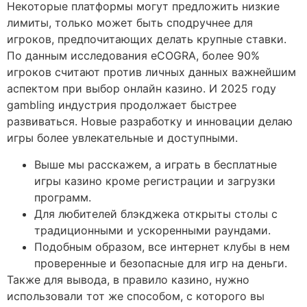
Некоторые платформы могут предложить низкие
лимиты, только может быть сподручнее для
игроков, предпочитающих делать крупные ставки.
По данным исследования eCOGRA, более 90%
игроков считают против личных данных важнейшим
аспектом при выбор онлайн казино. И 2025 году
gambling индустрия продолжает быстрее
развиваться. Новые разработку и инновации делаю
игры более увлекательные и доступными.
Выше мы расскажем, а играть в бесплатные
игры казино кроме регистрации и загрузки
программ.
Для любителей блэкджека открыты столы с
традиционными и ускоренными раундами.
Подобным образом, все интернет клубы в нем
проверенные и безопасные для игр на деньги.
Также для вывода, в правило казино, нужно
использовали тот же способом, с которого вы