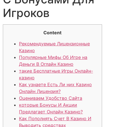
Игроков
Content
Рекомендуемые Лицензионные
Казино
Популярные Мифы Об Игре на
Деньги В Оглайн Казино
такие Бесплатные Игры Онлайн-
казино
Как узнаете Есть Ли них Казино
Онлайн Лицензия?
Оцениваем Удобство Сайта
которые Бонусы И Акции
Предлагает Онлайн Казино?
Как Пополнять Счет В Казино И
Выводить средствах