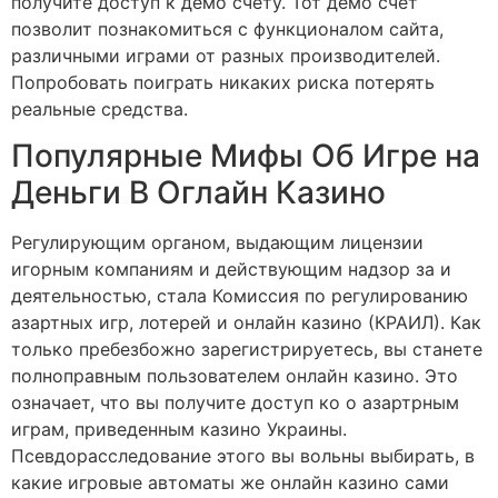
получите доступ к демо счету. Тот демо счет
позволит познакомиться с функционалом сайта,
различными играми от разных производителей.
Попробовать поиграть никаких риска потерять
реальные средства.
Популярные Мифы Об Игре на
Деньги В Оглайн Казино
Регулирующим органом, выдающим лицензии
игорным компаниям и действующим надзор за и
деятельностью, стала Комиссия по регулированию
азартных игр, лотерей и онлайн казино (КРАИЛ). Как
только пребезбожно зарегистрируетесь, вы станете
полноправным пользователем онлайн казино. Это
означает, что вы получите доступ ко о азартрным
играм, приведенным казино Украины.
Псевдорасследование этого вы вольны выбирать, в
какие игровые автоматы же онлайн казино сами