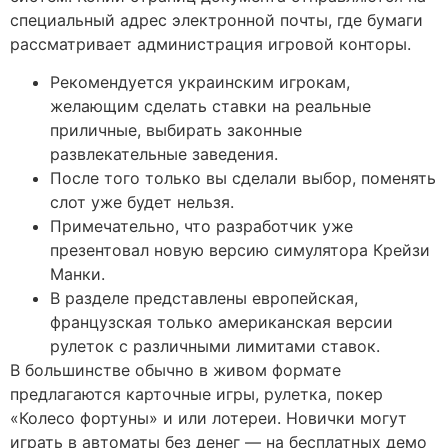
специальный адрес электронной почты, где бумаги
рассматривает администрация игровой конторы.
Рекомендуется украинским игрокам,
желающим сделать ставки на реальные
приличные, выбирать законные
развлекательные заведения.
После того только вы сделали выбор, поменять
слот уже будет нельзя.
Примечательно, что разработчик уже
презентовал новую версию симулятора Крейзи
Манки.
В разделе представлены европейская,
французская только американская версии
рулеток с различными лимитами ставок.
В большинстве обычно в живом формате
предлагаются карточные игры, рулетка, покер
«Колесо фортуны» и или лотереи. Новички могут
играть в автоматы без денег — на бесплатных демо