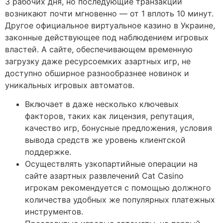
3 рабочих дня, но последующие транзакции
возникают почти мгновенно — от 1 вплоть 10 минут.
Другое официальное виртуальное казино в Украине,
законные действующее под наблюдением игровых
властей. А сайте, обеспечивающем временную
загрузку даже ресурсоемких азартных игр, не
доступно обширное разнообразнее новинок и
уникальных игровых автоматов.
Включает в даже несколько ключевых
факторов, таких как лицензия, репутация,
качество игр, бонусные предложения, условия
вывода средств же уровень клиентской
поддержке.
Осуществлять узкопартийные операции на
сайте азартных развлечений Cat Casino
игрокам рекомендуется с помощью должного
количества удобных же популярных платежных
инструментов.