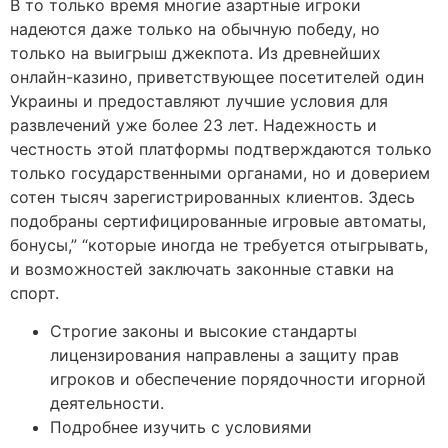
В то только время многие азартные игроки
надеются даже только на обычную победу, но
только на выигрыш джекпота. Из древнейших
онлайн-казино, приветствующее посетителей один
Украины и предоставляют лучшие условия для
развлечений уже более 23 лет. Надежность и
честность этой платформы подтверждаются только
только государственными органами, но и доверием
сотен тысяч зарегистрированных клиентов. Здесь
подобраны сертифицированные игровые автоматы,
бонусы,” “которые иногда не требуется отыгрывать,
и возможностей заключать законные ставки на
спорт.
Строгие законы и высокие стандарты
лицензирования направлены а защиту прав
игроков и обеспечение порядочности игорной
деятельности.
Подробнее изучить с условиями