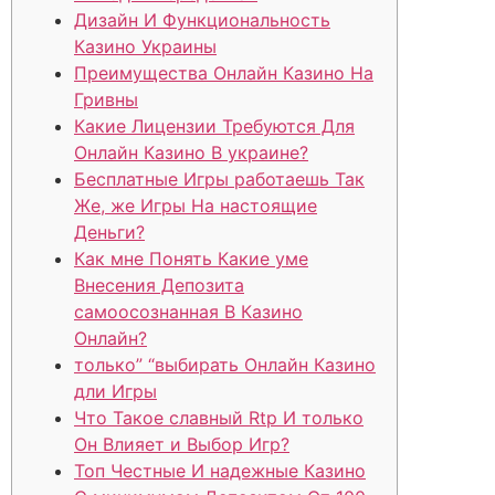
Дизайн И Функциональность
Казино Украины
Преимущества Онлайн Казино На
Гривны
Какие Лицензии Требуются Для
Онлайн Казино В украине?
Бесплатные Игры работаешь Так
Же, же Игры На настоящие
Деньги?
Как мне Понять Какие уме
Внесения Депозита
самоосознанная В Казино
Онлайн?
только” “выбирать Онлайн Казино
дли Игры
Что Такое славный Rtp И только
Он Влияет и Выбор Игр?
Топ Честные И надежные Казино