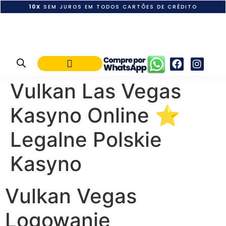
10X
SEM JUROS EM TODOS CARTÕES DE CRÉDITO
POLÍTICA DE PAGAMENTO
Vulkan Las Vegas
Kasyno Online ⭐️
Legalne Polskie
Kasyno
Vulkan Vegas
Logowanie