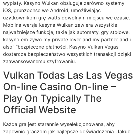
wypłaty. Kasyno Wulkan obsługuje zarówno systemy
iOS, grunzochse we Android, umożliwiając
użytkownikom grę watts dowolnym miejscu we czasie.
Mobilna wersja kasyna Wulkan zawiera wszystkie
najważniejsze funkcje, takie jak automaty, gry stołowe,
kasyno em żywo my private lover and my partner and i
also” “bezpieczne płatności. Kasyno Vulkan Vegas
dostarcza bezpieczeństwo wszystkich transakcji dzięki
zaawansowanemu szyfrowaniu.
Vulkan Todas Las Las Vegas
On-line Casino On-line –
Play On Typically The
Official Website
Każda gra jest starannie wyselekcjonowana, aby
zapewnić graczom jak najlepsze doświadczenia. Jakub