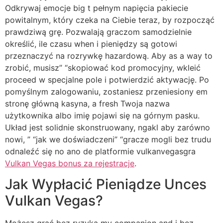
Odkrywaj emocje big t pełnym napięcia pakiecie
powitalnym, który czeka na Ciebie teraz, by rozpocząć
prawdziwą grę. Pozwalają graczom samodzielnie
określić, ile czasu when i pieniędzy są gotowi
przeznaczyć na rozrywkę hazardową. Aby as a way to
zrobić, musisz” “skopiować kod promocyjny, wkleić
proceed w specjalne pole i potwierdzić aktywację. Po
pomyślnym zalogowaniu, zostaniesz przeniesiony em
stronę główną kasyna, a fresh Twoja nazwa
użytkownika albo imię pojawi się na górnym pasku.
Układ jest solidnie skonstruowany, ngakl aby zarówno
nowi, ” “jak we doświadczeni” “gracze mogli bez trudu
odnaleźć się no ano de platformie vulkanvegasgra
Vulkan Vegas bonus za rejestracje
.
Jak Wypłacić Pieniądze Unces
Vulkan Vegas?