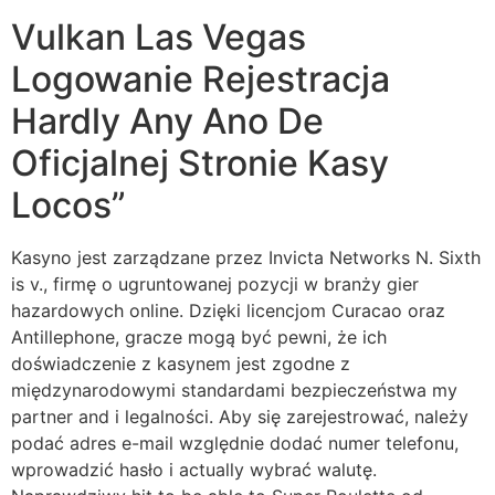
Vulkan Las Vegas
Logowanie Rejestracja
Hardly Any Ano De
Oficjalnej Stronie Kasy
Locos”
Kasyno jest zarządzane przez Invicta Networks N. Sixth
is v., firmę o ugruntowanej pozycji w branży gier
hazardowych online. Dzięki licencjom Curacao oraz
Antillephone, gracze mogą być pewni, że ich
doświadczenie z kasynem jest zgodne z
międzynarodowymi standardami bezpieczeństwa my
partner and i legalności. Aby się zarejestrować, należy
podać adres e-mail względnie dodać numer telefonu,
wprowadzić hasło i actually wybrać walutę.