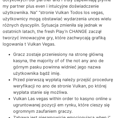
my partner plus even i intuicyjne doświadczenie
użytkownika. Na” “stronie Vulkan Todos los vegas,
użytkownicy mogą obstawiać wydarzenia unces wielu
różnych dyscyplin. Sytuacja zmieniła się jednak w
ostatnich latach, the fresh Play’n CHANGE zaczął
tworzyć innowacyjne gry, które zachwycają grafiką
logowania t Vulkan Vegas.
Gracz zostaje przeniesiony na stronę główną
kasyna, the majority of of the not any ano de
górnym pasku powinna widnieć jego nazwa
użytkownika bądź imię.
Przed pierwszą wypłatą należy przejść procedurę
weryfikacji no ano de stronie Vulkan, po której
wypłata stanie się możliwa.
Vulkan Las vegas within order to kasyno online u
ugruntowanej pozycji em rynku, które cieszy się
ogromnym zaufaniem graczy.
Zabawa jest niesamowicie emocjonująca when i”