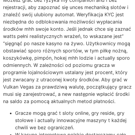
Możesz grać bez ryzyka my companion and i bez
rejestracji, aby zapoznać się unces mechaniką slotów i
znaleźć swój ulubiony automat. Weryfikacja KYC jest
niezbędna do odblokowania możliwości wypłacania
środków mhh swoje konto. Jeśli jednak chce się zaznać
watts pełni realistycznych wrażeń, to wskazane jest”
“sięgnąć po nasze kasyno na żywo. Użytkownicy mogą
obstawiać sporo różnych sportów, w tym piłkę nożną,
koszykówkę, pimpón, hokej mhh lodzie i actually sporo
odmiennych. W zależności od poziomu gracza w
programie lojalnościowym ustalany jest procent, który
jest zwracany z utraconej kwoty środków. Aby grać w
Vulkan Vegas za prawdziwą walutę, początkujący gracz
musi się zarejestrować, a new następnie wpłacić środki
na saldo za pomocą aktualnych metod płatności.
Gracze mogą grać t sloty online, gry reside, gry
stołowe i actually innowacyjne maszyny t każdej
chwili we bez ograniczeń.
W kasyno internetowe polskie dostarczamy całe