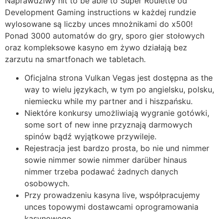
Naprawdziwy hit to be able to Super Roulette od
Development Gaming instructions w każdej rundzie
wylosowane są liczby unces mnożnikami do x500!
Ponad 3000 automatów do gry, sporo gier stołowych
oraz kompleksowe kasyno em żywo działają bez
zarzutu na smartfonach we tabletach.
Oficjalna strona Vulkan Vegas jest dostępna as the
way to wielu językach, w tym po angielsku, polsku,
niemiecku while my partner and i hiszpańsku.
Niektóre konkursy umożliwiają wygranie gotówki,
some sort of new inne przyznają darmowych
spinów bądź wyjątkowe przywileje.
Rejestracja jest bardzo prosta, bo nie und nimmer
sowie nimmer sowie nimmer darüber hinaus
nimmer trzeba podawać żadnych danych
osobowych.
Przy prowadzeniu kasyna live, współpracujemy
unces topowymi dostawcami oprogramowania
kasynowego.