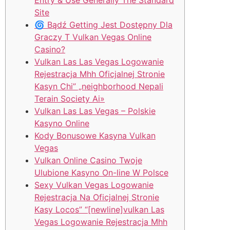
Entry & Use Generally The Standard
Site
🌀 Bądź Getting Jest Dostępny Dla
Graczy T Vulkan Vegas Online
Casino?
Vulkan Las Las Vegas Logowanie
Rejestracja Mhh Oficjalnej Stronie
Kasyn Chi” „neighborhood Nepali
Terain Society Ai»
Vulkan Las Las Vegas – Polskie
Kasyno Online
Kody Bonusowe Kasyna Vulkan
Vegas
Vulkan Online Casino Twoje
Ulubione Kasyno On-line W Polsce
Sexy Vulkan Vegas Logowanie
Rejestracja Na Oficjalnej Stronie
Kasy Locos” “[newline]vulkan Las
Vegas Logowanie Rejestracja Mhh