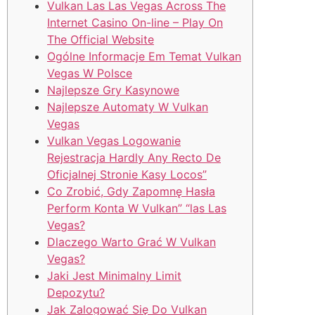
Vulkan Las Las Vegas Across The
Internet Casino On-line – Play On
The Official Website
Ogólne Informacje Em Temat Vulkan
Vegas W Polsce
Najlepsze Gry Kasynowe
Najlepsze Automaty W Vulkan
Vegas
Vulkan Vegas Logowanie
Rejestracja Hardly Any Recto De
Oficjalnej Stronie Kasy Locos”
Co Zrobić, Gdy Zapomnę Hasła
Perform Konta W Vulkan” “las Las
Vegas?
Dlaczego Warto Grać W Vulkan
Vegas?
Jaki Jest Minimalny Limit
Depozytu?
Jak Zalogować Się Do Vulkan