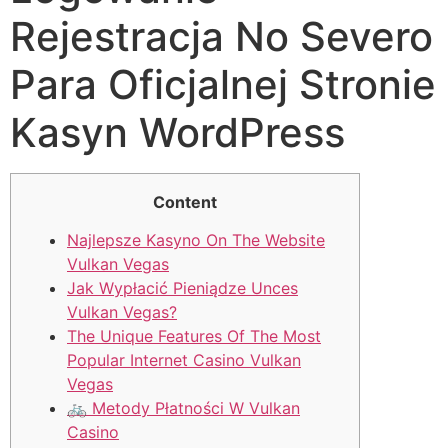
Rejestracja No Severo
Para Oficjalnej Stronie
Kasyn WordPress
Content
Najlepsze Kasyno On The Website
Vulkan Vegas
Jak Wypłacić Pieniądze Unces
Vulkan Vegas?
The Unique Features Of The Most
Popular Internet Casino Vulkan
Vegas
🚲 Metody Płatności W Vulkan
Casino