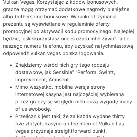
Vulkan Vegas. Korzystając z kodów bonusowych,
gracze mogą otrzymać dodatkowe nagrody pieniężne
albo bothersome bonusowe. Warunki otrzymania
prezentu są wyświetlane w regulaminie oferty
promocyjnej po aktywacji kodu promocyjnego. Najlepiej
będzie, jeśli skorzystasz unces czatu mhh żywo” “albo
naszego numeru telefonu, aby uzyskać natychmiastową
odpowiedź vulkan vegas polska logowanie.
Znajdziemy wśród nich gry tego rodzaju
dostawców, jak Sensible” “Perform, Swintt,
Improvement, Amusent.
Mimo wszystko, mobilna wersja strony
internetowej kasyna jest najczęściej wybieraną
przez graczy se względu mhh dużą wygodę many
of us swobodę.
Przelicznik jest taki, że za każde wydane thirty
five złotych, kasyno on the internet Vulkan Las
vegas przyznaje straightforward punkt.