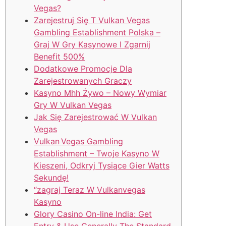
Vegas?
Zarejestruj Się T Vulkan Vegas
Gambling Establishment Polska –
Graj W Gry Kasynowe I Zgarnij
Benefit 500%
Dodatkowe Promocje Dla
Zarejestrowanych Graczy
Kasyno Mhh Żywo – Nowy Wymiar
Gry W Vulkan Vegas
Jak Się Zarejestrować W Vulkan
Vegas
Vulkan Vegas Gambling
Establishment – Twoje Kasyno W
Kieszeni, Odkryj Tysiące Gier Watts
Sekundę!
“zagraj Teraz W Vulkanvegas
Kasyno
Glory Casino On-line India: Get