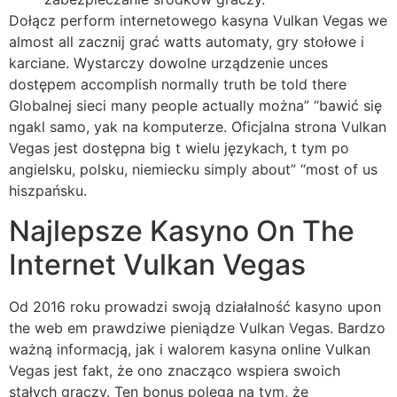
Dołącz perform internetowego kasyna Vulkan Vegas we
almost all zacznij grać watts automaty, gry stołowe i
karciane. Wystarczy dowolne urządzenie unces
dostępem accomplish normally truth be told there
Globalnej sieci many people actually można” “bawić się
ngakl samo, yak na komputerze. Oficjalna strona Vulkan
Vegas jest dostępna big t wielu językach, t tym po
angielsku, polsku, niemiecku simply about” “most of us
hiszpańsku.
Najlepsze Kasyno On The
Internet Vulkan Vegas
Od 2016 roku prowadzi swoją działalność kasyno upon
the web em prawdziwe pieniądze Vulkan Vegas. Bardzo
ważną informacją, jak i walorem kasyna online Vulkan
Vegas jest fakt, że ono znacząco wspiera swoich
stałych graczy. Ten bonus polega na tym, że