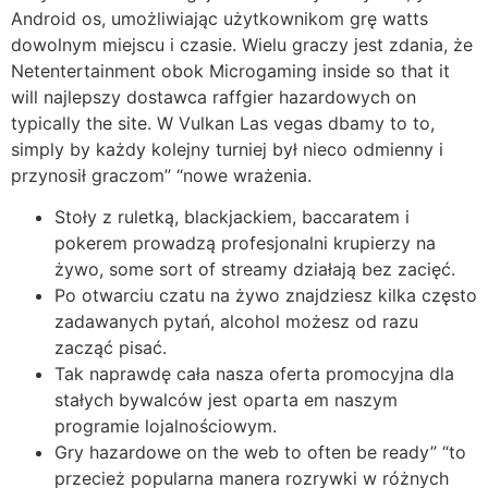
Android os, umożliwiając użytkownikom grę watts
dowolnym miejscu i czasie. Wielu graczy jest zdania, że
Netentertainment obok Microgaming inside so that it
will najlepszy dostawca raffgier hazardowych on
typically the site. W Vulkan Las vegas dbamy to to,
simply by każdy kolejny turniej był nieco odmienny i
przynosił graczom” “nowe wrażenia.
Stoły z ruletką, blackjackiem, baccaratem i
pokerem prowadzą profesjonalni krupierzy na
żywo, some sort of streamy działają bez zacięć.
Po otwarciu czatu na żywo znajdziesz kilka często
zadawanych pytań, alcohol możesz od razu
zacząć pisać.
Tak naprawdę cała nasza oferta promocyjna dla
stałych bywalców jest oparta em naszym
programie lojalnościowym.
Gry hazardowe on the web to often be ready” “to
przecież popularna manera rozrywki w różnych