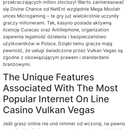
przekraczających milion złociszy! Warto zainteresować
się Divine Chance od NetEnt względnie Mega Moolah
unces Microgaming – te gry już wielokrotnie uczyniły
graczy milionerami. Tak, kasyno posiada aktywną
licencję Curacao oraz Antillephone, organization
zapewnia legalność działania i bezpieczeństwo
użytkowników w Polsce. Dzięki temu gracze mają
pewność, że usługi świadczone przez Vulkan Vegas są
zgodne z obowiązującym prawem i standardami
branżowymi.
The Unique Features
Associated With The Most
Popular Internet On Line
Casino Vulkan Vegas
Jeśli grasz online nie und nimmer od wczoraj, na pewno