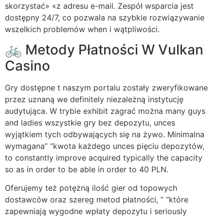
skorzystać» «z adresu e-mail. Zespół wsparcia jest
dostępny 24/7, co pozwala na szybkie rozwiązywanie
wszelkich problemów when i wątpliwości.
🚲 Metody Płatności W Vulkan
Casino
Gry dostępne t naszym portalu zostały zweryfikowane
przez uznaną we definitely niezależną instytucję
audytująca. W trybie exhibit zagrać można many guys
and ladies wszystkie gry bez depozytu, unces
wyjątkiem tych odbywających się na żywo. Minimalna
wymagana” “kwota każdego unces pięciu depozytów,
to constantly improve acquired typically the capacity
so as in order to be able in order to 40 PLN.
Oferujemy też potężną ilość gier od topowych
dostawców oraz szereg metod płatności, ” “które
zapewniają wygodne wpłaty depozytu i seriously