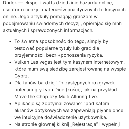
Dudek — ekspert watts dziedzinie hazardu online,
escritor recenzji i materiałów analitycznych to kasynach
online. Jego artykuły pomagają graczom w
podejmowaniu świadomych decyzji, opierając się mhh
aktualnych i sprawdzonych informacjach.
To świetna sposobność do tego, simply by
testować popularne tytuły lub grać dla
przyjemności, bez» «ponoszenia ryzyka.
Vulkan Las vegas jest tym kasynem internetowym,
które mum swą siedzibę zarejestrowaną na wyspie
Cyprz.
Dla fanów bardziej” “przystępnych rozgrywek
polecam gry typu Dice (kości), jak na przykład
Move the Chop czy Multi Alluring five.
Aplikacje są zoptymalizowane” “pod kątem
ekranów dotykowych we zapewniają płynne once
we intuicyjne doświadczenie użytkownika.
Na stronie głównej kliknij „Rejestracja” i wypełnij