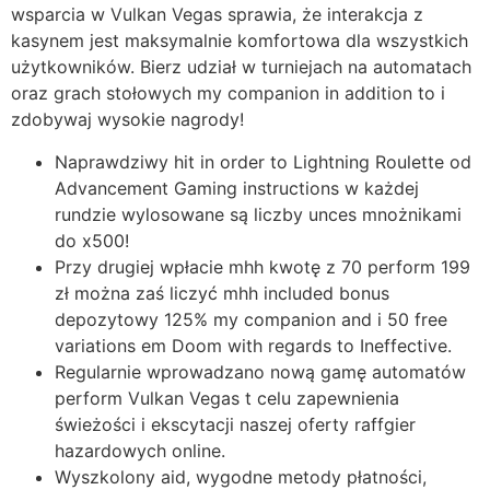
wsparcia w Vulkan Vegas sprawia, że interakcja z
kasynem jest maksymalnie komfortowa dla wszystkich
użytkowników. Bierz udział w turniejach na automatach
oraz grach stołowych my companion in addition to i
zdobywaj wysokie nagrody!
Naprawdziwy hit in order to Lightning Roulette od
Advancement Gaming instructions w każdej
rundzie wylosowane są liczby unces mnożnikami
do x500!
Przy drugiej wpłacie mhh kwotę z 70 perform 199
zł można zaś liczyć mhh included bonus
depozytowy 125% my companion and i 50 free
variations em Doom with regards to Ineffective.
Regularnie wprowadzano nową gamę automatów
perform Vulkan Vegas t celu zapewnienia
świeżości i ekscytacji naszej oferty raffgier
hazardowych online.
Wyszkolony aid, wygodne metody płatności,