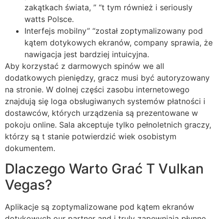
zakątkach świata, ” “t tym również i seriously
watts Polsce.
Interfejs mobilny” “został zoptymalizowany pod
kątem dotykowych ekranów, company sprawia, że
nawigacja jest bardziej intuicyjna.
Aby korzystać z darmowych spinów we all
dodatkowych pieniędzy, gracz musi być autoryzowany
na stronie. W dolnej części zasobu internetowego
znajdują się loga obsługiwanych systemów płatności i
dostawców, których urządzenia są prezentowane w
pokoju online. Sala akceptuje tylko pełnoletnich graczy,
którzy są t stanie potwierdzić wiek osobistym
dokumentem.
Dlaczego Warto Grać T Vulkan
Vegas?
Aplikacje są zoptymalizowane pod kątem ekranów
dotykowych our partner and i truly zapewniają płynne