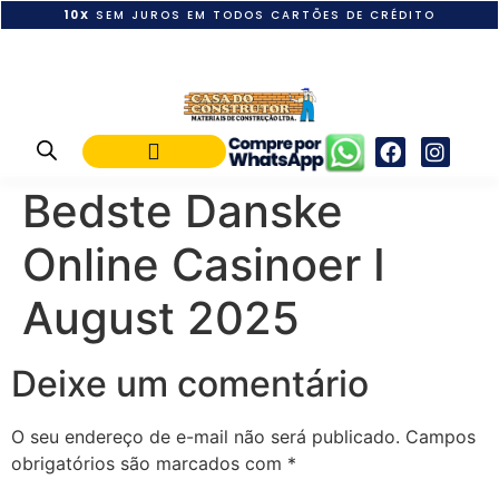
10X
SEM JUROS EM TODOS CARTÕES DE CRÉDITO
POLÍTICA DE PAGAMENTO
Bedste Danske
Online Casinoer I
August 2025
Deixe um comentário
O seu endereço de e-mail não será publicado.
Campos
obrigatórios são marcados com
*