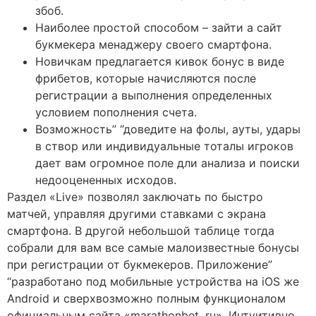
збоб.
Наиболее простой способом – зайти а сайт
букмекера менаджеру своего смартфона.
Новичкам предлагается кивок бонус в виде
фрибетов, которые начисляются после
регистрации а выполнения определенных
условием пополнения счета.
Возможность” “доведите на фолы, ауты, удары
в створ или индивидуальные тоталы игроков
дает вам огромное поле дли анализа и поиски
недооцененных исходов.
Раздел «Live» позволял заключать по быстро
матчей, управляя другими ставками с экрана
смартфона. В другой небольшой таблице тогда
собрали для вам все самые малоизвестные бонусы
при регистрации от букмекеров. Приложение”
“разработано под мобильные устройства на iOS же
Android и сверхвозможно полным функционалом
официальным сайта «marathonbet. ru». Интуитивно