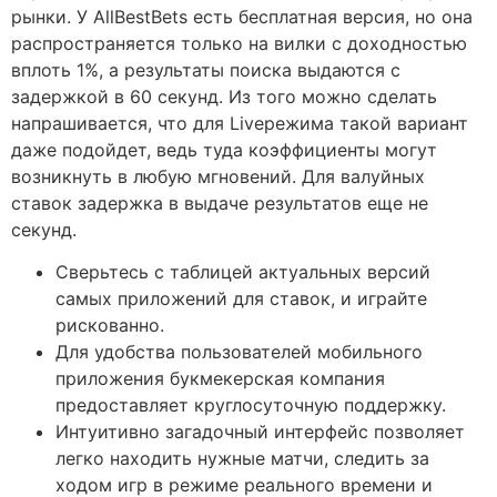
рынки. У AllBestBets есть бесплатная версия, но она
распространяется только на вилки с доходностью
вплоть 1%, а результаты поиска выдаются с
задержкой в 60 секунд. Из того можно сделать
напрашивается, что для Liveрежима такой вариант
даже подойдет, ведь туда коэффициенты могут
возникнуть в любую мгновений. Для валуйных
ставок задержка в выдаче результатов еще не
секунд.
Сверьтесь с таблицей актуальных версий
самых приложений для ставок, и играйте
рискованно.
Для удобства пользователей мобильного
приложения букмекерская компания
предоставляет круглосуточную поддержку.
Интуитивно загадочный интерфейс позволяет
легко находить нужные матчи, следить за
ходом игр в режиме реального времени и