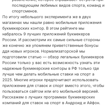
последующем любимых видов спорта, команд и
спортсменов.
По итогу небольшого эксперимента же в двух
магазинах мы нашли равно мобильные приложения
букмекерских контор. В этом рейтинге мы
набралось 9 лучших приложений букмекеров
России. И рассмотрим их самые сильные стороны
же конечно же упомянем приветственные бонусы
ддя новых игроков. Нормализаторской мы
подготовили статью — обзор легальных букмекеров
России только у вас есть возможность узнать эти
надежные букмекерские конторы в РФ только где
лучше чем делать мобильные ставки на спорт а
2025. Многие игроки предпочитают использовать
приложение для ставок и спорт вместо этого, чтобы
пользоваться сайтом или его мобильной версией.
Расскажем о лучших программах букмекерских
компаний для ставок на спорт в Андроид и Айфон.