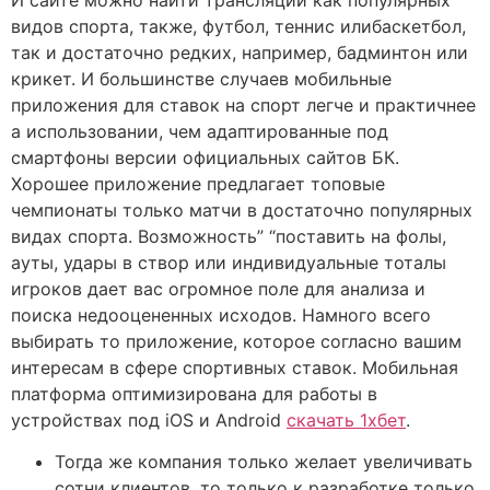
видов спорта, также, футбол, теннис илибаскетбол,
так и достаточно редких, например, бадминтон или
крикет. И большинстве случаев мобильные
приложения для ставок на спорт легче и практичнее
а использовании, чем адаптированные под
смартфоны версии официальных сайтов БК.
Хорошее приложение предлагает топовые
чемпионаты только матчи в достаточно популярных
видах спорта. Возможность” “поставить на фолы,
ауты, удары в створ или индивидуальные тоталы
игроков дает вас огромное поле для анализа и
поиска недооцененных исходов. Намного всего
выбирать то приложение, которое согласно вашим
интересам в сфере спортивных ставок. Мобильная
платформа оптимизирована для работы в
устройствах под iOS и Android
скачать 1хбет
.
Тогда же компания только желает увеличивать
сотни клиентов, то только к разработке только