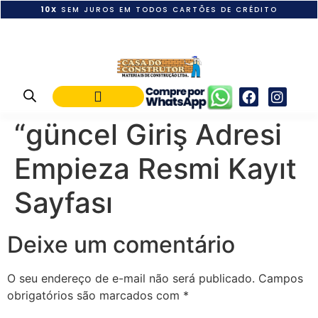
10X
SEM JUROS EM TODOS CARTÕES DE CRÉDITO
POLÍTICA DE PAGAMENTO
“güncel Giriş Adresi
Empieza Resmi Kayıt
Sayfası
Deixe um comentário
O seu endereço de e-mail não será publicado.
Campos
obrigatórios são marcados com
*