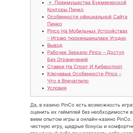
🔹 Преимущества Букмекерской
Конторы Пинко
Особенности официальной Сайта
Пинко
Pinco На Мобильных Устройствах
– Играю тюркеншанцпарк Угодно
Вывод
Рабочее Зеркало Pinco – Доступ
Без Ограничений
Ставки На Спорт И Киберспорт
Ключевые Особенности Pinco –
Что я Впечатлило
Условия
Да, в казино PinCo есть возможность игр
оценить их геймплей без необходимости в
веем опытом игры а онлайн-казино PinCo.
честную игру, щедрые бонусы и комфортнее