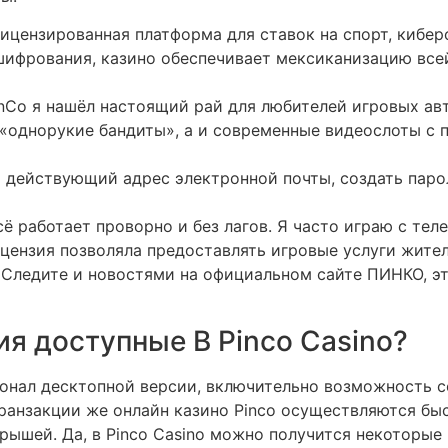
ицензированная платформа для ставок на спорт, киберс
шифрования, казино обеспечивает мексиканизацию все
inCo я нашёл настоящий рай для любителей игровых ав
«однорукие бандиты», а и современные видеослоты с
и действующий адрес электронной почты, создать паро
 работает проворно и без лагов. Я часто играю с тел
ицензия позволяла предоставлять игровые услуги жите
 Следите и новостями на официальном сайте ПИНКО, эт
я доступные В Pinco Casino?
нал десктопной версии, включительно возможность со
ранзакции же онлайн казино Pinco осуществляются бы
рышей. Да, в Pinco Casino можно получится некоторые