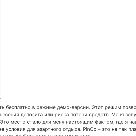
ать бесплатно в режиме демо-версии. Этот режим позв
несения депозита или риска потери средств. Меня зову
 Это место стало для меня настоящим фактом, где я на
 условия для азартного отдыха. PinCo – это не так пл