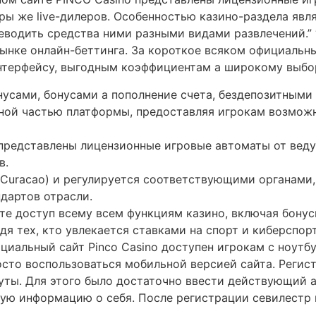
ры же live-дилеров. Особенностью казино-раздела явл
еводить средства ними разными видами развлечений.” 
рынке онлайн-беттинга. За короткое всяком официаль
интерфейсу, выгодным коэффициентам а широкому выбо
усами, бонусами а пополнение счета, бездепозитными
ной частью платформы, предоставляя игрокам возможн
 представлены лицензионные игровые автоматы от вед
в.
 Curacao) и регулируется соответствующими органами
дартов отрасли.
те доступ всему всем функциям казино, включая бонус
дя тех, кто увлекается ставками на спорт и киберспо
иальный сайт Pinco Casino доступен игрокам с ноутбу
осто воспользоваться мобильной версией сайта. Регис
уты. Для этого было достаточно ввести действующий а
ую информацию о себя. После регистрации севилестр 