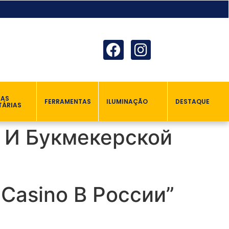
ÇAS
FERRAMENTAS
ILUMINAÇÃO
DESTAQUE
TÁRIAS
 И Букмекерской
Casino В России”