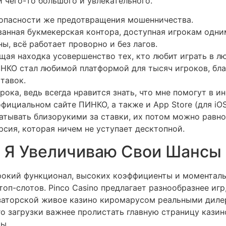
 чего-то большого и увлекательного.
зопасности же предотвращения мошенничества.
анная букмекерская контора, доступная игрокам одним
, всё работает проворно и без лагов.
щая находка усовершенство тех, кто любит играть в л
НКО стал любимой платформой для тысяч игроков, бл
тавок.
рока, ведь всегда нравится знать, что мне помогут в и
циальном сайте ПИНКО, а также и App Store (для iOS) 
атывать близорукими за ставки, их потом можно равно
рсия, которая ничем не уступает десктопной.
к Я Увеличиваю Свои Шансы
окий функционал, высоких коэффициенты и моментальн
оп-слотов. Pinco Casino предлагает разнообразнее игр
изаторской живое казино киромарусом реальными дилер
о загрузки важнее пролистать главную страницу казино
ы.