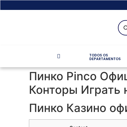
TODOS OS
DEPARTAMENTOS
Пинко Pinco Офи
Конторы Играть 
Пинко Казино оф