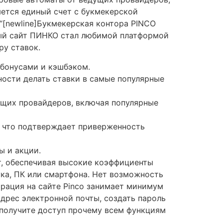
яется единый счет с букмекерской
“[newline]Букмекерская контора PINCO
ный сайт ПИНКО стал любимой платформой
ру ставок.
 бонусами и кэшбэком.
ости делать ставки в самые популярные
ущих провайдеров, включая популярные
, что подтверждает приверженность
ы и акции.
рт, обеспечивая высокие коэффициенты
ка, ПК или смартфона. Нет возможность
трация на сайте Pinco занимает минимум
дрес электронной почты, создать пароль
получите доступ прочему всем функциям