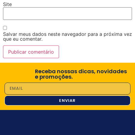
Site
Salvar meus dados neste navegador para a próxima vez
que eu comentar.
Receba nossas dicas, novidades
e promoções.
ENVIAR