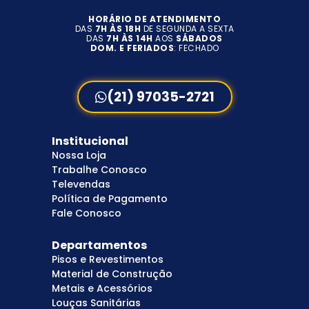
HORÁRIO DE ATENDIMENTO
DAS
7H ÀS 18H
DE SEGUNDA A SEXTA
DAS
7H ÀS 14H
AOS
SÁBADOS
DOM. E FERIADOS
: FECHADO
(21) 97035-2721
Institucional
Nossa Loja
Trabalhe Conosco
Televendas
Política de Pagamento
Fale Conosco
Departamentos
Pisos e Revestimentos
Material de Construção
Metais e Acessórios
Louças Sanitárias