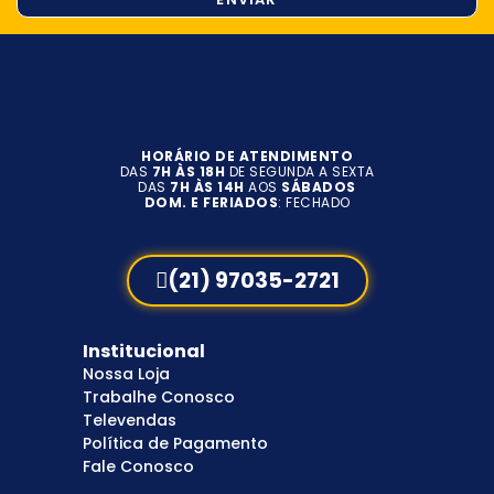
HORÁRIO DE ATENDIMENTO
DAS
7H ÀS 18H
DE SEGUNDA A SEXTA
DAS
7H ÀS 14H
AOS
SÁBADOS
DOM. E FERIADOS
: FECHADO
(21) 97035-2721
Institucional
Nossa Loja
Trabalhe Conosco
Televendas
Política de Pagamento
Fale Conosco