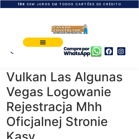
10X
SEM JUROS EM TODOS CARTÕES DE CRÉDITO
POLÍTICA DE PAGAMENTO
Vulkan Las Algunas
Vegas Logowanie
Rejestracja Mhh
Oficjalnej Stronie
Kasy