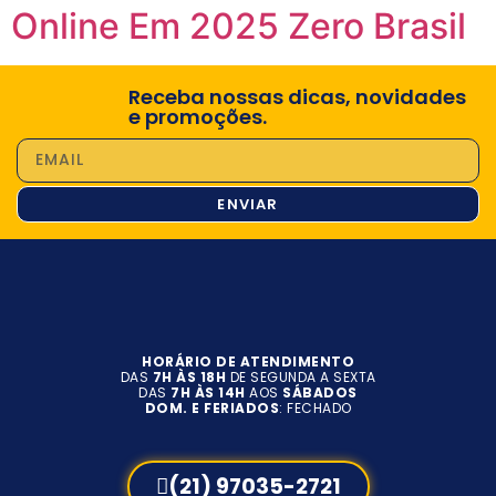
Online Em 2025 Zero Brasil
Receba nossas dicas, novidades
e promoções.
ENVIAR
HORÁRIO DE ATENDIMENTO
DAS
7H ÀS 18H
DE SEGUNDA A SEXTA
DAS
7H ÀS 14H
AOS
SÁBADOS
DOM. E FERIADOS
: FECHADO
(21) 97035-2721