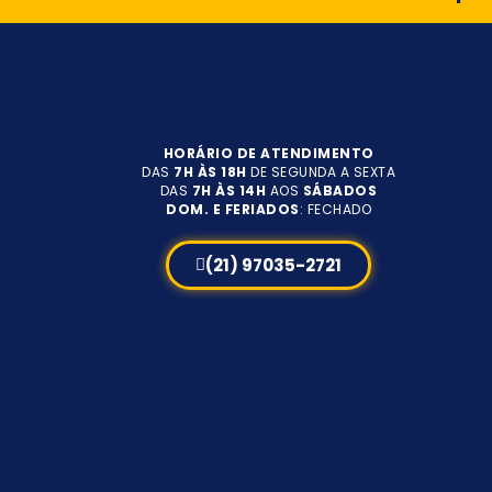
HORÁRIO DE ATENDIMENTO
DAS
7H ÀS 18H
DE SEGUNDA A SEXTA
DAS
7H ÀS 14H
AOS
SÁBADOS
DOM. E FERIADOS
: FECHADO
(21) 97035-2721