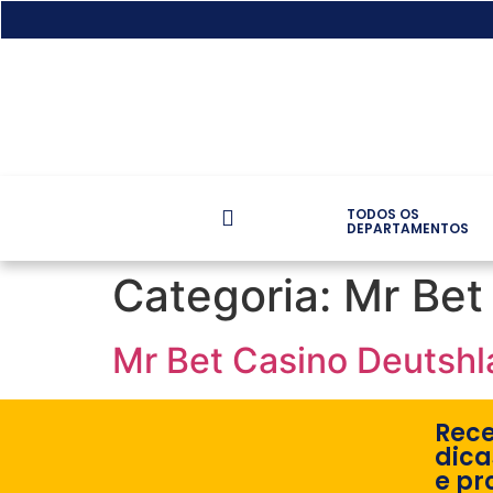
TODOS OS
DEPARTAMENTOS
Categoria:
Mr Bet
Mr Bet Casino Deutsh
Rec
dica
e pr