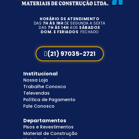
HORÁRIO DE ATENDIMENTO
DAS
7H ÀS 18H
DE SEGUNDA A SEXTA
DAS
7H ÀS 14H
AOS
SÁBADOS
DOM. E FERIADOS
: FECHADO
(21) 97035-2721
Institucional
Nossa Loja
Trabalhe Conosco
Televendas
Política de Pagamento
Fale Conosco
Departamentos
Pisos e Revestimentos
Material de Construção