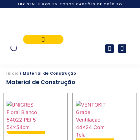
10X
SEM JUROS EM TODOS CARTÕES DE CRÉDITO
POLÍTICA DE PAGAMENTO
Início
/ Material de Construção
Material de Construção