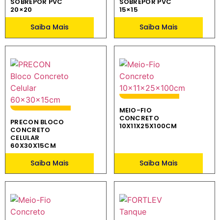
SOBREPOR PVC
SOBREPOR PVC
20×20
15×15
Saiba Mais
Saiba Mais
MEIO-FIO
CONCRETO
PRECON BLOCO
10X11X25X100CM
CONCRETO
CELULAR
60X30X15CM
Saiba Mais
Saiba Mais