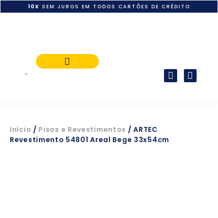
10X
SEM JUROS EM TODOS CARTÕES DE CRÉDITO
POLÍTICA DE PAGAMENTO
Início
/
Pisos e Revestimentos
/ ARTEC
Revestimento 54801 Areal Bege 33x54cm