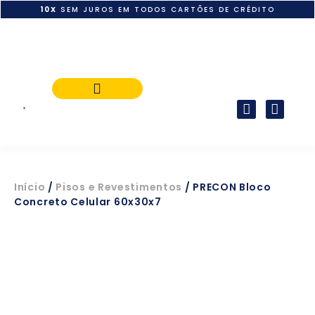
10X
SEM JUROS EM TODOS CARTÕES DE CRÉDITO
POLÍTICA DE PAGAMENTO
Início
/
Pisos e Revestimentos
/ PRECON Bloco
Concreto Celular 60x30x7